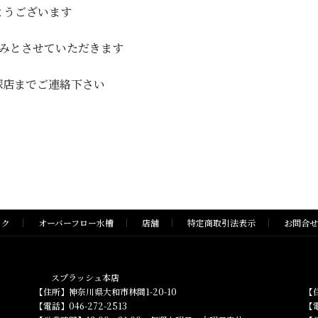
とうございます
休みとさせていただきます
塚店までご連絡下さい
ック
オーバーフロー水槽
店舗
特定商取引法表示
お問合せ
スプラッシュ本店
【住所】神奈川県大和市林間1-20-10
【
【電話】046-272-2513
【電