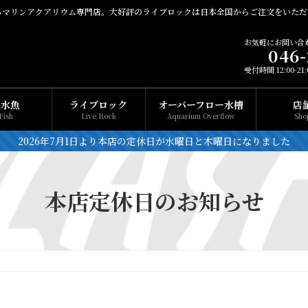
るマリンアクアリウム専門店。大好評のライブロックは日本全国からご注文をいただ
お気軽にお問い合
046-
受付時間 12:00-2
海水魚
ライブロック
オーバーフロー水槽
店
Fish
Live Rock
Aquarium Overflow
Sho
2026年7月1日より本店の定休日が水曜日と木曜日になりました
本店定休日のお知らせ