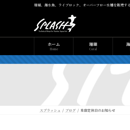
コ
ナ
珊瑚、海水魚、ライブロック、オーバーフロー水槽を販売す
ン
ビ
テ
ゲ
ン
ー
ツ
シ
へ
ョ
ス
ン
ホーム
珊瑚
キ
に
Home
Coral
ッ
移
プ
動
スプラッシュ
ブログ
本店定休日のお知らせ