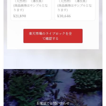
（天然物） （海水魚）
（天然物） （海水魚）
(商品画像はサンプルとな
(商品画像はサンプルとな
ります)
ります)
¥21,890
¥30,646
楽天市場のライブロックを全
て確認する
お電話でお問い合わせ