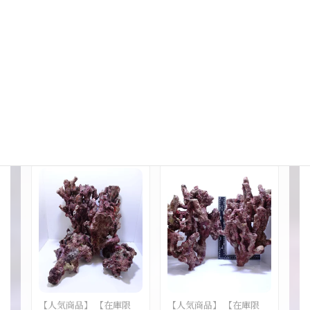
【人気商品】 【在庫限
【人気商品】 【在庫限
定】 ライブロック 特Aグ
定】 ライブロック 特Aグ
レード 枝状 ノーマル状
レード 枝状 ノーマル状
M～Lサイズ 5kgセット
M～Lサイズ 7kgセット
非セメント（天然物）
非セメント（天然物）
（海水魚） (商品画像は
（海水魚） (商品画像は
サンプルとなります)
サンプルとなります)
¥21,890
¥30,646
【人気商品】 【在庫限
【人気商品】 【在庫限