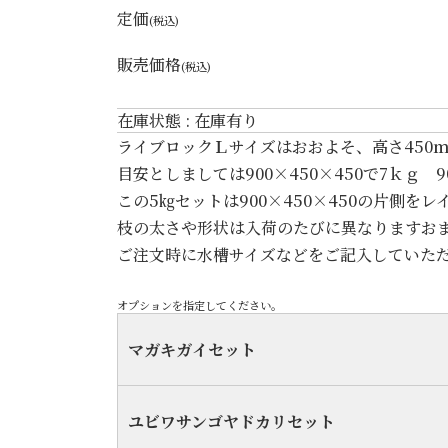
定価
(税込)
販売価格
(税込)
在庫状態 : 在庫有り
ライブロックＬサイズはおおよそ、高さ450ｍｍ
目安としましては900×450×450で7ｋｇ 9
この5㎏セットは900×450×450の片側を
枝の太さや形状は入荷のたびに異なりますお
ご注文時に水槽サイズなどをご記入していた
オプションを指定してください。
マガキガイセット
ユビワサンゴヤドカリセット