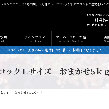
るマリンアクアリウム専門店。大好評のライブロックは日本全国からご注文をいただ
お気軽にお問い合
046-
受付時間 12:00-2
海水魚
ライブロック
オーバーフロー水槽
店
Fish
Live Rock
Aquarium Overflow
Sho
2026年7月1日より本店の定休日が水曜日と木曜日になりました
ロックＬサイズ おまかせ5ｋ
Ｌサイズ おまかせ5ｋｇセット