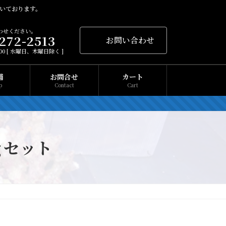
いております。
わせください。
272-2513
お問い合わせ
1:00 [ 水曜日、木曜日除く ]
舗
お問合せ
カート
p
Contact
Cart
ｇセット