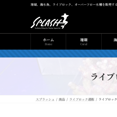
コ
ナ
珊瑚、海水魚、ライブロック、オーバーフロー水槽を販売す
ン
ビ
テ
ゲ
ン
ー
ツ
シ
へ
ョ
ス
ン
ホーム
珊瑚
キ
に
Home
Coral
ッ
移
プ
動
ライブ
スプラッシュ
商品
ライブロック通販
ライブロック