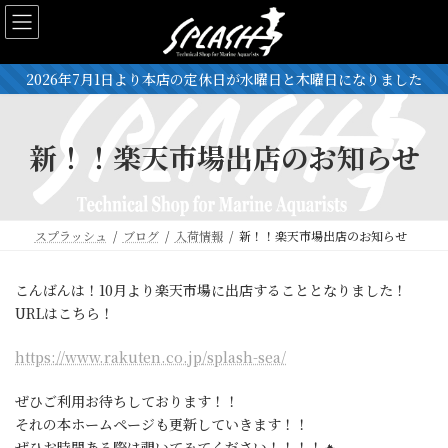
コ
ナ
ン
ビ
テ
ゲ
ン
ー
2026年7月1日より本店の定休日が水曜日と木曜日になりました
ツ
シ
へ
ョ
ス
ン
新！！楽天市場出店のお知らせ
キ
に
ッ
移
プ
動
スプラッシュ
ブログ
入荷情報
新！！楽天市場出店のお知らせ
こんばんは！10月より楽天市場に出店することとなりました！
URLはこちら！
https://www.rakuten.co.jp/splash-sea/
ぜひご利用お待ちしております！！
それの本ホームページも更新していきます！！
ぜひお時間ある際は覗いてみてください！！！！🔥